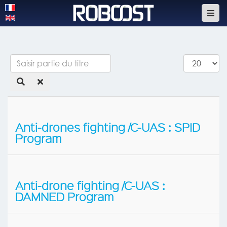
Saisir
Afficher
partie
#
du
titre
Anti-drones fighting /C-UAS : SPID
Program
Anti-drone fighting /C-UAS :
DAMNED Program